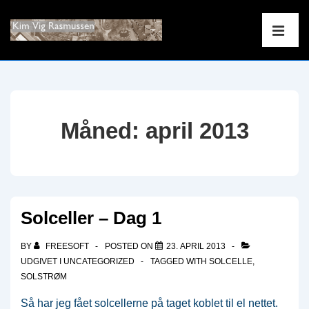
↓
Main
Hop
Navigati
ME
til
hovedindhold
Måned:
april 2013
Solceller – Dag 1
BY
FREESOFT
POSTED ON
23. APRIL 2013
UDGIVET I
UNCATEGORIZED
TAGGED WITH
SOLCELLE
,
SOLSTRØM
Så har jeg fået solcellerne på taget koblet til el nettet.