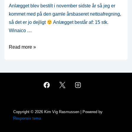
Anlægget blev bestilt i november sidste år så jeg er
kommet med på den gamle årsbaseret nettoafregning,
så det er jo dejligt
Anlægget består af: 15 stk.
Winaico …
Solceller
Read more »
–
Dag
1
Copyright © 2026
Kim Vig Rasmussen
| Powered by
Responsiv tema